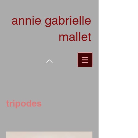
annie gabrielle
mallet
tripodes