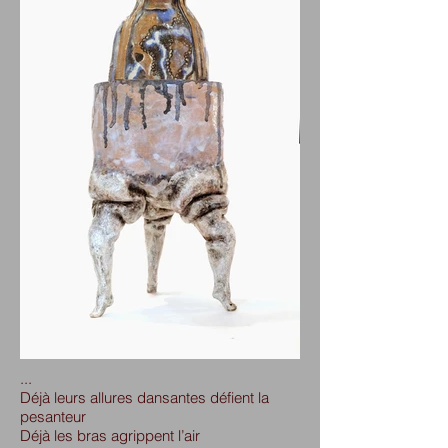
...
Déjà leurs allures dansantes défient la
pesanteur
Déjà les bras agrippent l’air